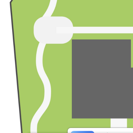
原大門界石與雞蛋花
小白宮（戶外）
龍柏解說牌
小白宮（戶外）
關稅展示區
小白宮（室內）
正廳
小白宮（室內）
建築風格展示廳
小白宮（室內）
票亭
滬尾礮臺