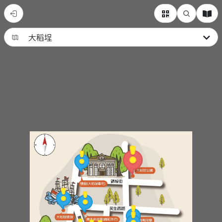
體
驗
身
處
古
蹟
之
中
之