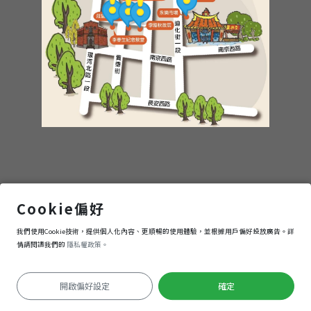
大
稻
埕
步
行
之
大稻埕公園
Cookie偏好
我們使用Cookie技術，提供個人化內容、更順暢的使用體驗，並根據用戶偏好投放廣告。詳
旅
進入
情請閱讀我們的
隱私權政策。
開啟偏好設定
確定
定位失敗
Keyboard shortcuts
Image may be subject to copyright
Terms