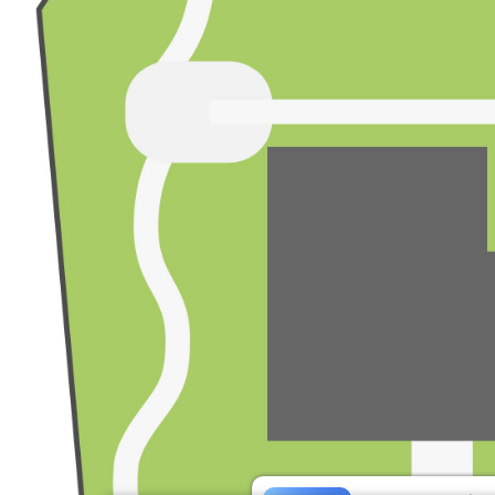
元の大門境界石とプルメリア
小白宮（戶外）
龍柏解説カード
小白宮（戶外）
関税展示エリア
小白宮（室內）
正面ホール
小白宮（室內）
建築スタイル展示ホール
小白宮（室內）
チケットブース
滬尾砲台