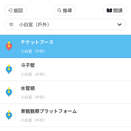
淡
返回
搜尋
閱讀
水
古
チケットブース
跡
小白宮（戶外）
博
斗子壁
小白宮（戶外）
物
水管頭
館
小白宮（戶外）
(に
景観観察プラットフォーム
小白宮（戶外）
ほ