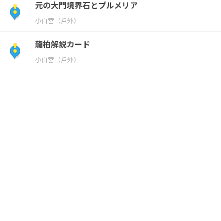
元の大門境界石とプルメリア
ん
小白宮（戶外）
ご)
龍柏解説カード
小白宮（戶外）