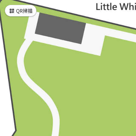
QR掃描
チケットブース
小白宮（戶外）
斗子壁
小白宮（戶外）
水管頭
小白宮（戶外）
景観観察プラットフォーム
小白宮（戶外）