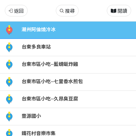
｜
返回
搜尋
閱讀
台
潮州阿倫燒冷冰
東
台東多良車站
Day1
台東市區小吃⏤藍蜻蜓炸雞
｜
台東市區小吃⏤七里香水煎包
屏
東
台東市區小吃⏤久昂臭豆腐
不
豐源國小
可
鐵花村音樂市集