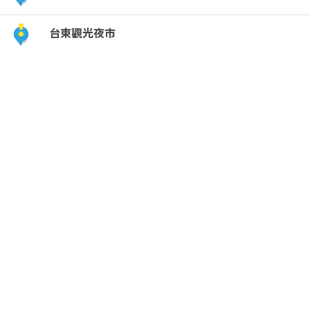
錯
台東觀光夜市
過
的
冰
x
台
東
必