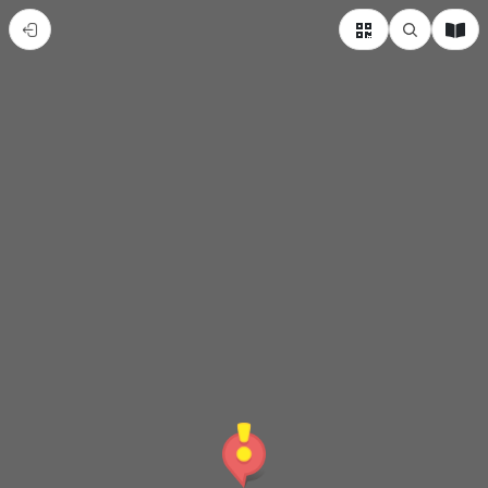
走
讀
屏
東
(pigeorge)