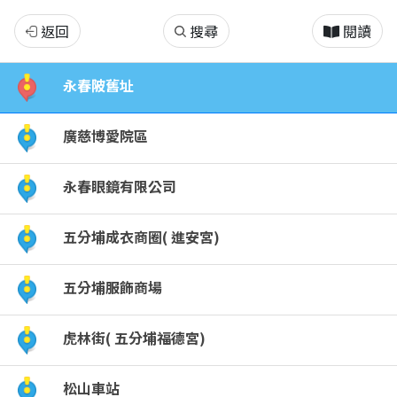
四
返回
搜尋
閱讀
獸
永春陂舊址
山
廣慈博愛院區
到
永春眼鏡有限公司
五
五分埔成衣商圈( 進安宮)
分
埔
五分埔服飾商場
虎林街( 五分埔福德宮)
松山車站