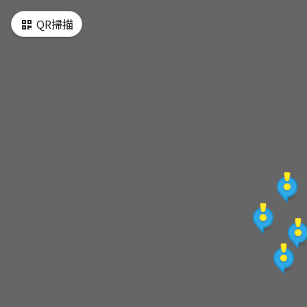
QR掃描
永春陂舊址
廣慈博愛院區
永春眼鏡有限公司
五分埔成衣商圈( 進安宮)
五分埔服飾商場
虎林街( 五分埔福德宮)
松山車站