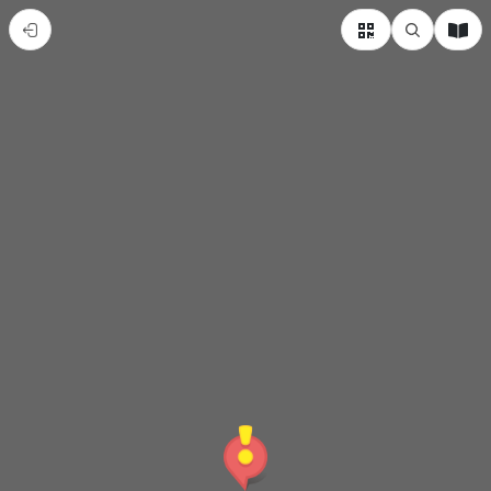
德
南
威
斯
巴
登
溫
泉
「古