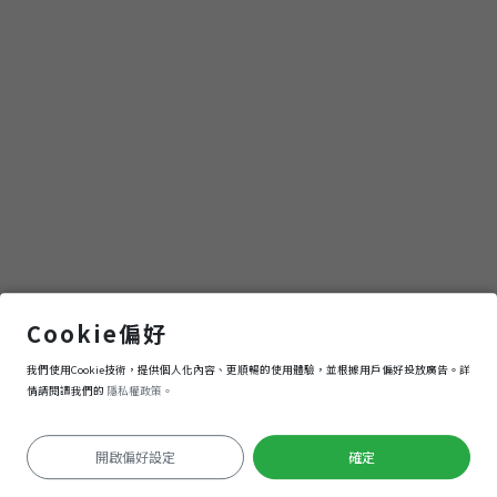
董
書
小
巷」
十三間古董書店資訊
Cookie偏好
我們使用Cookie技術，提供個人化內容、更順暢的使用體驗，並根據用戶偏好投放廣告。詳
導航
進入
情請閱讀我們的
隱私權政策。
開啟偏好設定
確定
定位失敗