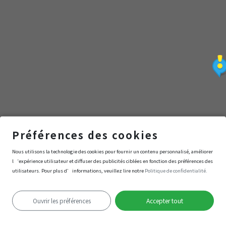
力
控
必
看！
Nutella
Préférences des cookies
發
皇家廣場 Piazza Castello
Nous utilisons la technologie des cookies pour fournir un contenu personnalisé, améliorer
l‘expérience utilisateur et diffuser des publicités ciblées en fonction des préférences des
源
utilisateurs. Pour plus d’informations, veuillez lire notre
Politique de confidentialité.
Navigation
Entrer
地
Ouvrir les préférences
Accepter tout
Échec de la localisation