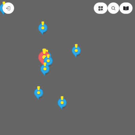
｜
義
大
利
杜
林
｜
巧
克