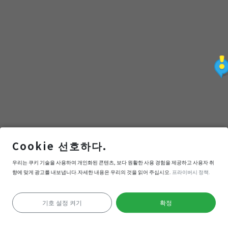
力
控
必
看！
Nutella
Cookie 선호하다.
發
皇家廣場 Piazza Castello
우리는 쿠키 기술을 사용하여 개인화된 콘텐츠, 보다 원활한 사용 경험을 제공하고 사용자 취
源
향에 맞게 광고를 내보냅니다.자세한 내용은 우리의 것을 읽어 주십시오.
프라이버시 정책.
내비게이션
들어간다
地
기호 설정 켜기
확정
위치 확인 실패