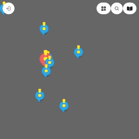
｜
義
大
利
杜
林
｜
巧
克