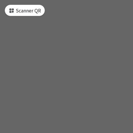
e d‘une seule page
Scanner QR
梨花洞壁畫村
人人廣場
三清洞街
盤浦大橋
光化門
東大門
南怡島