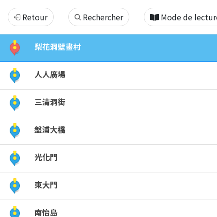
｜
Retour
Rechercher
Mode de lectur
韓
梨花洞壁畫村
國
人人廣場
首
三清洞街
爾
盤浦大橋
｜
市
光化門
區
東大門
近
南怡島