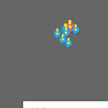
小法國村
明洞彩妝街
龍山汗蒸幕
Kakao Friends旗艦店