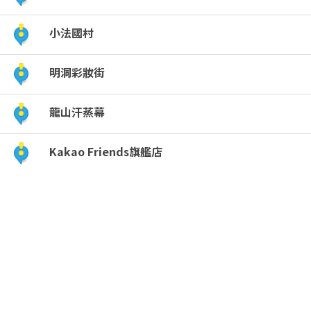
郊
小法國村
趴
明洞彩妝街
趴
龍山汗蒸幕
走
Kakao Friends旗艦店