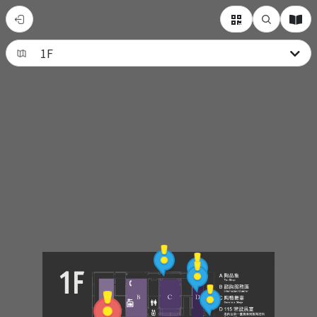
잉
꺼
도
자
기
박
물
관
에