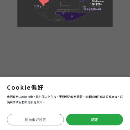
(위
치
서
비
스
없
환영인사
Cookie偏好
我們使用Cookie技術，提供個人化內容、更順暢的使用體驗，並根據用戶偏好投放廣告。詳
음)
進入
情請閱讀我們的
隱私權政策。
開啟偏好設定
確定
Keyboard shortcuts
Image may be subject to copyright
Terms