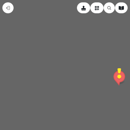
宜
蘭
大
學