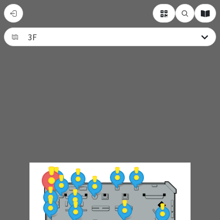
郵
政
博
物
館
（日
本
語）