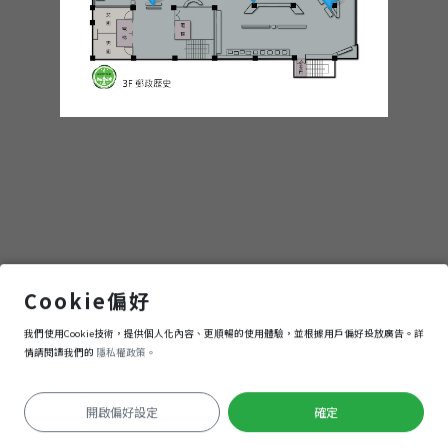
「簡牘（かんしゃく）」&「鈢印（にえいん）、封泥（ふうでい）」&「牌符（はいふ）」&「早期的書信」 日「清代以前の手紙」
Cookie偏好
我們使用Cookie技術，提供個人化內容、更順暢的使用體驗，並根據用戶偏好投放廣告。詳
進入
情請閱讀我們的
隱私權政策。
開啟偏好設定
確定
Keyboard shortcuts
Image may be subject to copyright
Terms