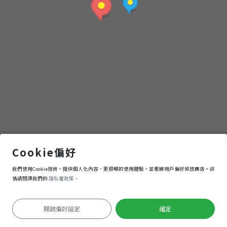
小
京
都
納涼屋
Cookie偏好
我們使用Cookie技術，提供個人化內容、更順暢的使用體驗，並根據用戶偏好投放廣告。詳
導航
進入
情請閱讀我們的
隱私權政策。
開啟偏好設定
確定
定位失敗