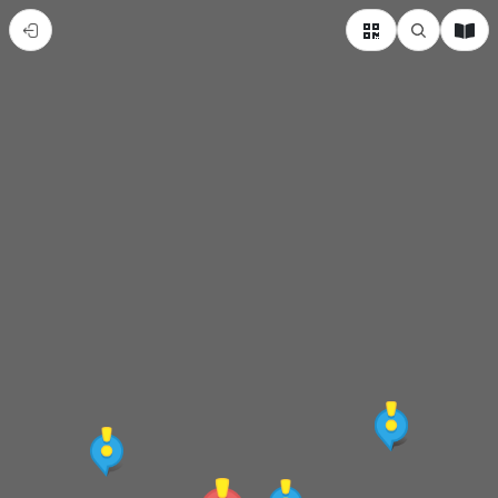
【納
涼
屋】
府
城
巷
弄
裡
的