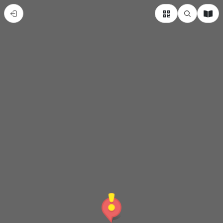
第
六
組