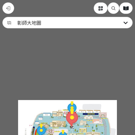
認
識
彰
師
大