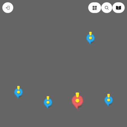
國
立
臺
中
科
技
大
學
超