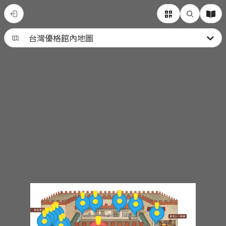
台
灣
優
格
餅
乾
學
院
School