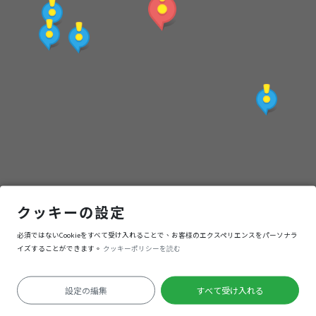
圖
僑光科技大學
クッキーの設定
必須ではないCookieをすべて受け入れることで、お客様のエクスペリエンスをパーソナラ
ナビゲーション
入る
イズすることができます。
クッキーポリシーを読む
設定の編集
すべて受け入れる
測位失敗