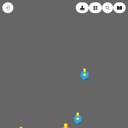
僑
光
科
大
新
生
導
覽
地