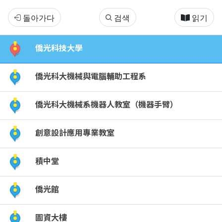
僑
돌아가다
검색
읽기
光
僑光科技大學
科
僑光科大機械與電腦輔助工程系
大
僑光科大機械系機器人教室（機器手臂）
新
創意設計應用專業教室
生
導
積中堂
覽
僑光館
地
圖資大樓