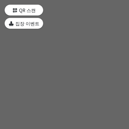
QR 스캔
집장 이벤트
僑光科技大學
僑光科大機械與電腦輔助工程系
僑光科大機械系機器人教室（機器手臂）
創意設計應用專業教室
積中堂
僑光館
圖資大樓