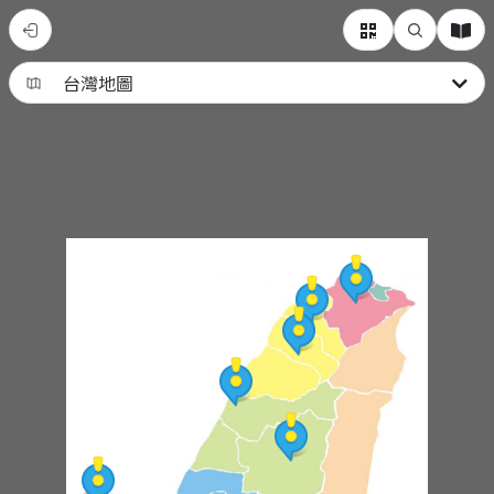
臺
灣
的
多
元
文
化