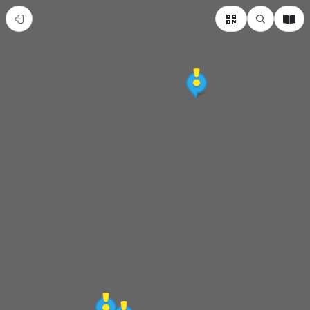
大
橋
頭
的
軌
跡
地
圖