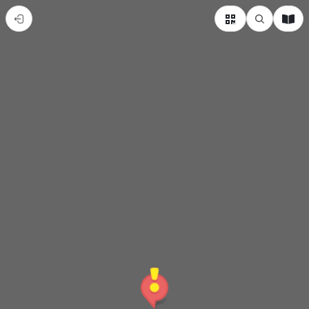
我
的
新
導
覽