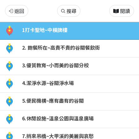
漫
返回
搜尋
閱讀
遊
1打卡聖地~中橫牌樓
谷
2. 飽餐所在~高貴不貴的谷關餐飲街
關
3.優質教育~小而美的谷關分校
4.潔淨水源~谷關淨水場
5.便民機構~應有盡有的谷關
6.休閒設施~溫泉公園與溫泉廣場
7.捎來吊橋~大甲溪的美麗與哀愁