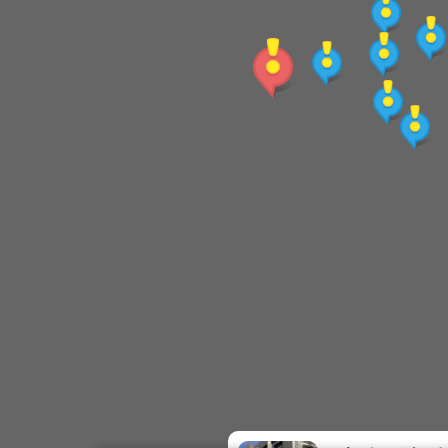
8.溫泉歷史~明治溫泉在警光山莊
9.信仰生活~古靈寺和溫泉井
10.史前居民~高位河階上的史前遺址