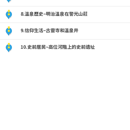
8.溫泉歷史~明治溫泉在警光山莊
9.信仰生活~古靈寺和溫泉井
10.史前居民~高位河階上的史前遺址