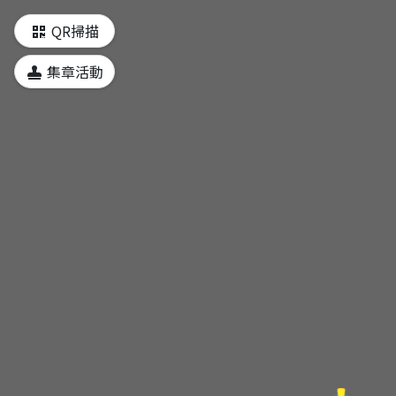
QR掃描
集章活動
1打卡聖地~中橫牌樓
2. 飽餐所在~高貴不貴的谷關餐飲街
3.優質教育~小而美的谷關分校
4.潔淨水源~谷關淨水場
5.便民機構~應有盡有的谷關
6.休閒設施~溫泉公園與溫泉廣場
7.捎來吊橋~大甲溪的美麗與哀愁