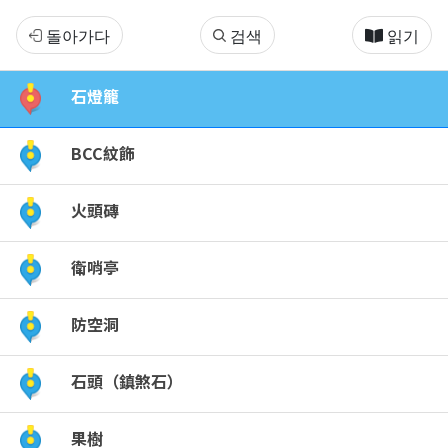
台
돌아가다
검색
읽기
中
石燈籠
放
BCC紋飾
送
火頭磚
局
衛哨亭
防空洞
石頭（鎮煞石）
果樹