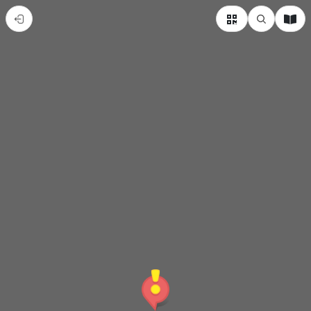
我
的
新
導
覽