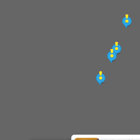
王子神谷日式厚鬆餅
豐味綠豆沙牛乳
Mr.38咖哩美食餐廳