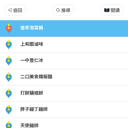
一
返回
搜尋
閱讀
中
偈亭泡菜鍋
街
上和園滷味
一中豐仁冰
二口美食鐵板麵
打餅舖烙餅
胖子雞丁雞排
天使雞排