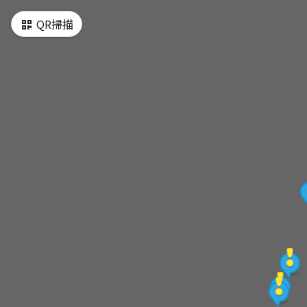
QR掃描
偈亭泡菜鍋
上和園滷味
一中豐仁冰
二口美食鐵板麵
打餅舖烙餅
胖子雞丁雞排
天使雞排