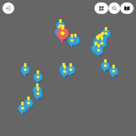
新
北
市
萬
里
區
熱
門
景