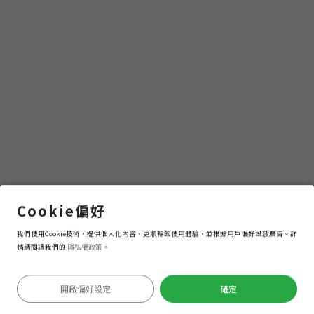
點
(觀
光
局
提
供)
香草花源溫泉養生館
Cookie偏好
我們使用Cookie技術，提供個人化內容、更順暢的使用體驗，並根據用戶偏好投放廣告。詳
導航
進入
情請閱讀我們的
隱私權政策。
開啟偏好設定
確定
定位失敗