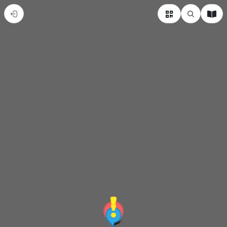
審
計
新
村