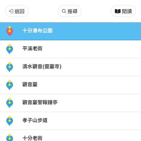
新
返回
搜尋
閱讀
北
十分瀑布公園
市
平溪老街
平
滴水觀音(靈巖寺)
溪
觀音巖
區
熱
觀音巖警報鐘亭
門
孝子山步道
景
十分老街