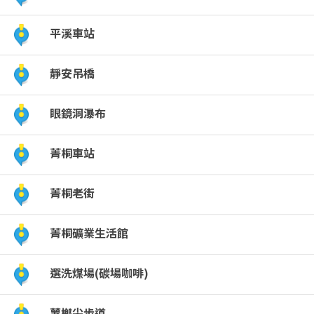
點
平溪車站
(觀
靜安吊橋
光
眼鏡洞瀑布
局
菁桐車站
提
菁桐老街
供)
菁桐礦業生活館
選洗煤場(碳場咖啡)
薯榔尖步道