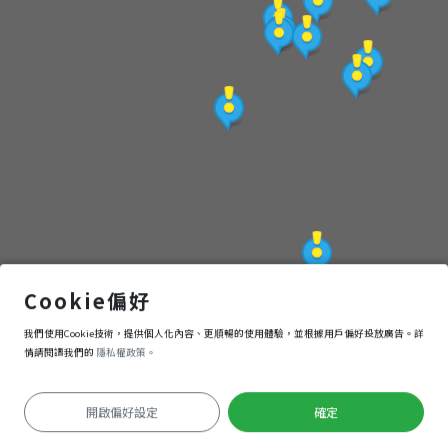
點
(觀
光
局
提
供)
橘之鄉蜜餞形象館
Cookie偏好
我們使用Cookie技術，提供個人化內容、更順暢的使用體驗，並根據用戶偏好投放廣告。詳
導航
進入
情請閱讀我們的
隱私權政策。
開啟偏好設定
確定
定位失敗