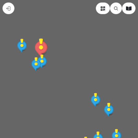
宜
蘭
縣
宜
蘭
市
熱
門
景