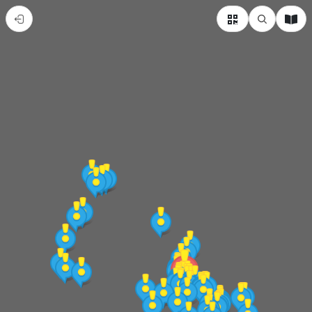
新
竹
市
東
區
熱
門
景
點