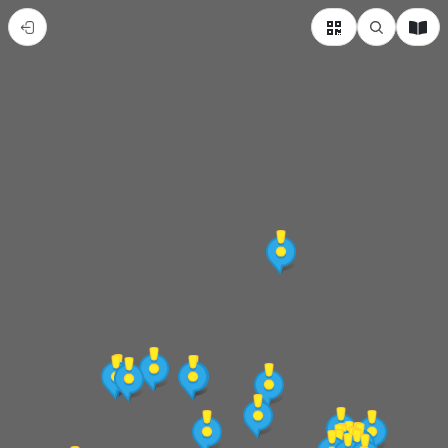
新
竹
縣
橫
山
鄉
熱
門
景