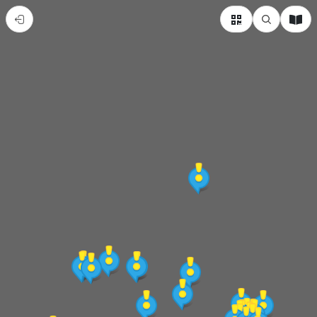
新
竹
縣
橫
山
鄉
熱
門
景