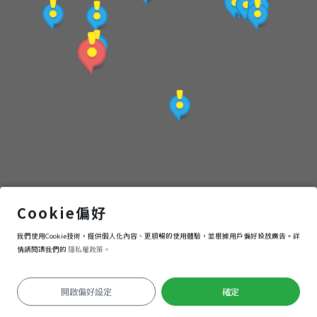
點
(觀
光
局
提
供)
豐鄉瀑布遊憩區
Cookie偏好
我們使用Cookie技術，提供個人化內容、更順暢的使用體驗，並根據用戶偏好投放廣告。詳
導航
進入
情請閱讀我們的
隱私權政策。
開啟偏好設定
確定
定位失敗