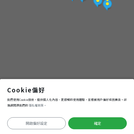
點
(觀
光
局
提
供)
成功車站
Cookie偏好
我們使用Cookie技術，提供個人化內容、更順暢的使用體驗，並根據用戶偏好投放廣告。詳
導航
進入
情請閱讀我們的
隱私權政策。
開啟偏好設定
確定
定位失敗