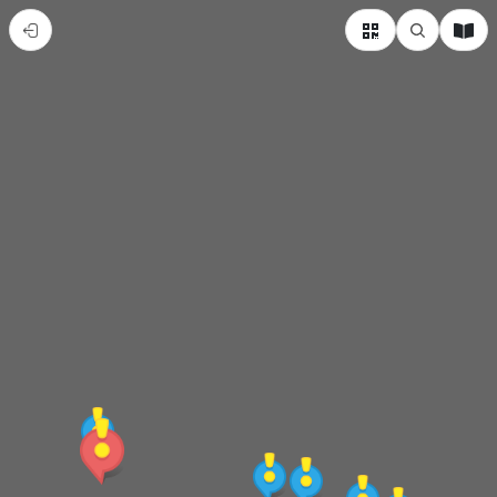
臺
中
市
烏
日
區
熱
門
景