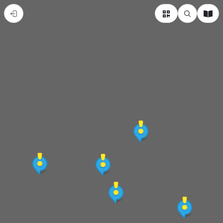
彰
化
縣
社
頭
鄉
熱
門
景