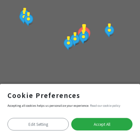
點
(觀
光
局
提
供)
清水岩
Cookie Preferences
Accepting all cookies helps us personalize your experience.
Read our cookie policy
Navigation
Enter
Edit Setting
Accept All
Positioning failed