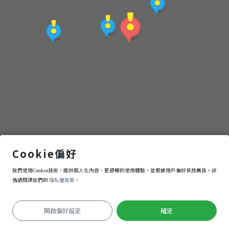
點
(觀
光
局
提
供)
奈米休閒農場
Cookie偏好
我們使用Cookie技術，提供個人化內容、更順暢的使用體驗，並根據用戶偏好投放廣告。詳
導航
進入
情請閱讀我們的
隱私權政策。
開啟偏好設定
確定
定位失敗