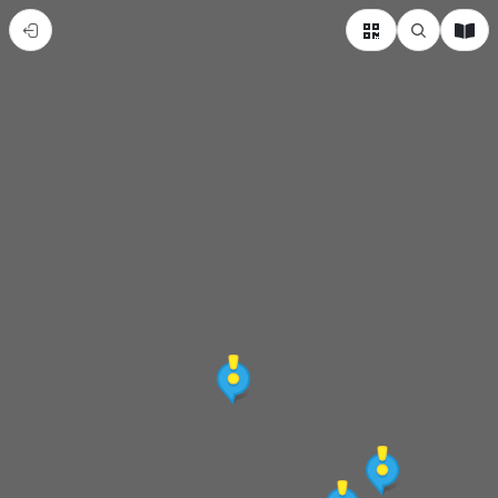
彰
化
縣
大
村
鄉
熱
門
景