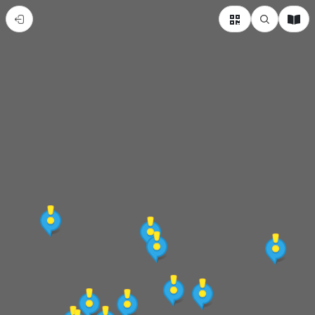
南
投
縣
埔
里
鎮
熱
門
景