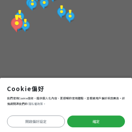
點
(觀
光
局
提
供)
紙教堂
Cookie偏好
我們使用Cookie技術，提供個人化內容、更順暢的使用體驗，並根據用戶偏好投放廣告。詳
導航
進入
情請閱讀我們的
隱私權政策。
開啟偏好設定
確定
定位失敗