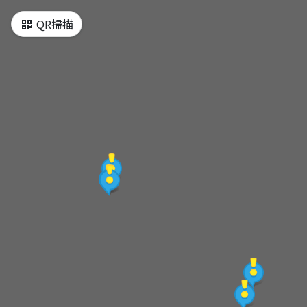
QR掃描
牛埔農塘
龍船窩
虎形山公園
龍崎文衡殿
望龍吊橋
竹炭故事館
牛埔泥岩水土保持教學園區