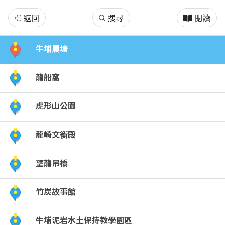
臺
返回
搜尋
閱讀
南
牛埔農塘
市
龍船窩
龍
虎形山公園
崎
龍崎文衡殿
區
熱
望龍吊橋
門
竹炭故事館
景
牛埔泥岩水土保持教學園區