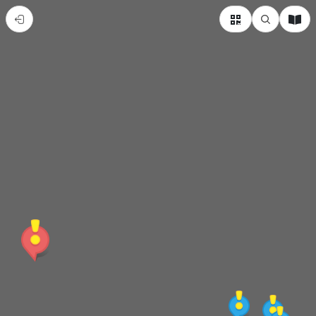
臺
南
市
麻
豆
區
熱
門
景