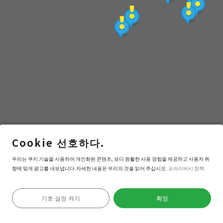
點
(觀
光
局
提
Cookie 선호하다.
供)
海埔池王府
우리는 쿠키 기술을 사용하여 개인화된 콘텐츠, 보다 원활한 사용 경험을 제공하고 사용자 취
향에 맞게 광고를 내보냅니다.자세한 내용은 우리의 것을 읽어 주십시오.
프라이버시 정책.
내비게이션
들어간다
기호 설정 켜기
확정
위치 확인 실패