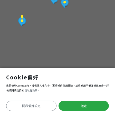
點
(觀
光
局
提
供)
吳秀才厝
Cookie偏好
我們使用Cookie技術，提供個人化內容、更順暢的使用體驗，並根據用戶偏好投放廣告。詳
導航
進入
情請閱讀我們的
隱私權政策。
開啟偏好設定
確定
定位失敗