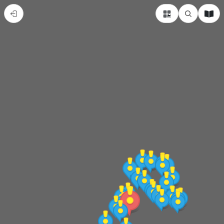
金
門
縣
烈
嶼
鄉
熱
門
景