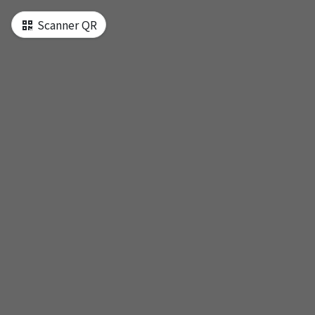
e d‘une seule page
Scanner QR
東望樓
內埔天后宮
昌黎祠
六堆客家文化園區
屏東酒廠
豐田老街
新北勢庄東柵門