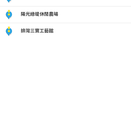
點
陽光綠堤休閒農場
(觀
排灣三寶工藝館
光
局
提
供)