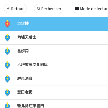
屏
Retour
Rechercher
Mode de lectur
東
東望樓
縣
內埔天后宮
內
昌黎祠
埔
六堆客家文化園區
鄉
熱
屏東酒廠
門
豐田老街
景
新北勢庄東柵門