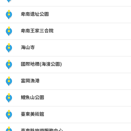
點
卑南遺址公園
(觀
卑南王家三合院
光
海山寺
局
國際地標(海濱公園)
提
富岡漁港
供)
鯉魚山公園
臺東美術館
臺東縣旅遊服務中心