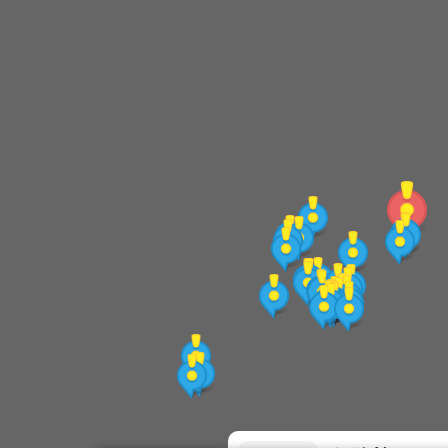
卑南遺址公園
卑南王家三合院
海山寺
國際地標(海濱公園)
富岡漁港
鯉魚山公園
臺東美術館
臺東縣旅遊服務中心