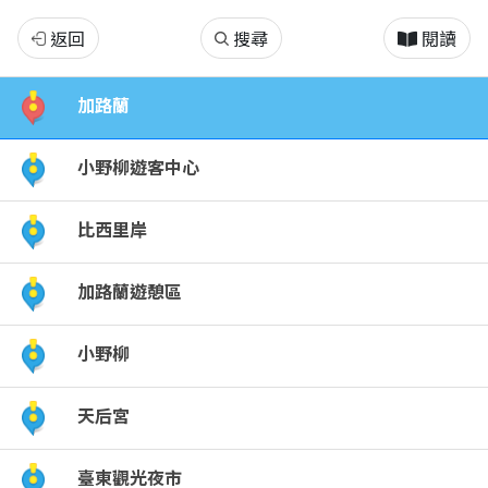
臺
返回
搜尋
閱讀
東
加路蘭
縣
小野柳遊客中心
臺
比西里岸
東
加路蘭遊憩區
市
熱
小野柳
門
天后宮
景
臺東觀光夜市