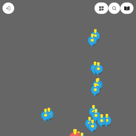
臺
東
縣
成
功
鎮
熱
門
景