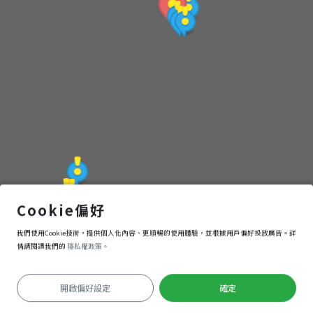
點
(觀
光
局
提
供)
成功新港漁港
Cookie偏好
我們使用Cookie技術，提供個人化內容、更順暢的使用體驗，並根據用戶偏好投放廣告。詳
導航
進入
情請閱讀我們的
隱私權政策。
開啟偏好設定
確定
定位失敗