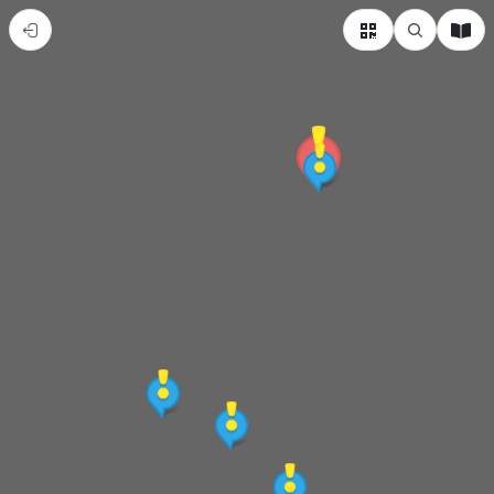
臺
東
縣
達
仁
鄉
熱
門
景