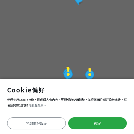
點
(觀
光
局
提
供)
土坂排灣族文藝社區
Cookie偏好
我們使用Cookie技術，提供個人化內容、更順暢的使用體驗，並根據用戶偏好投放廣告。詳
導航
進入
情請閱讀我們的
隱私權政策。
開啟偏好設定
確定
定位失敗