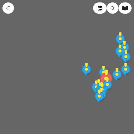
花
蓮
縣
花
蓮
市
熱
門
景