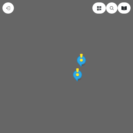
花
蓮
縣
豐
濱
鄉
熱
門
景