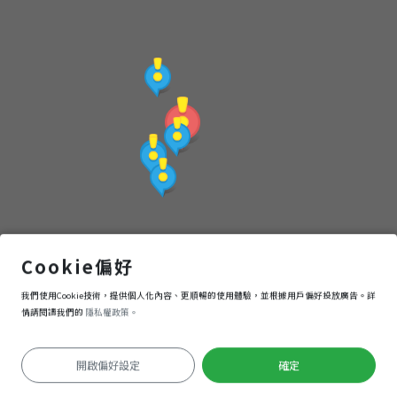
點
(觀
光
局
提
供)
石梯坪
Cookie偏好
我們使用Cookie技術，提供個人化內容、更順暢的使用體驗，並根據用戶偏好投放廣告。詳
導航
進入
情請閱讀我們的
隱私權政策。
開啟偏好設定
確定
定位失敗