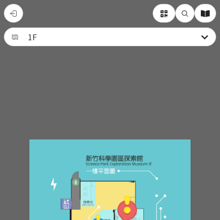
新
竹
科
學
園
區
探
索
館