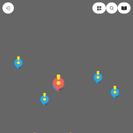
獅
頭
山
風
景
區