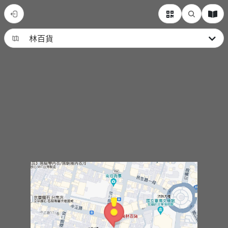
林
百
貨